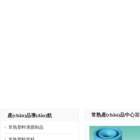
當
常熟產(chǎn)品中心
產(chǎn)品導(dǎo)航
常熟塑料薄膜制品
常熟塑料管材